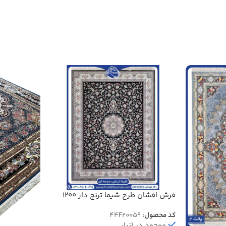
فرش افشان طرح شیما ترنج دار 1200
شانه کد 20059
کد محصول:
44F20059
موجود در انبار