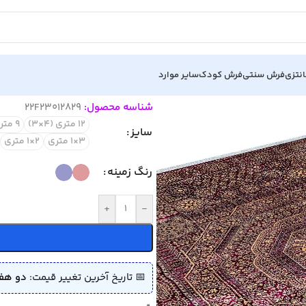
نتزی
فرش سنتی
فرش کودک
سایر موارد
شناسه محصول:
22F23012829
12 متری (4×3)
9 متری (3.5×2.5)
سایز
3×1 متری
2×1 متری
رنگ زمینه
+
-
📅 تاریخ آخرین تغییر قیمت:
دو هفته پی