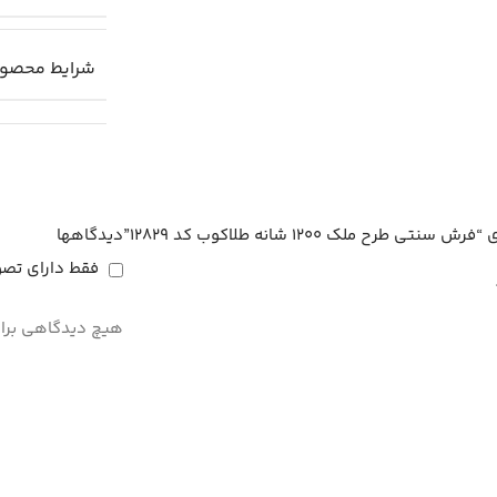
شرایط محصو
ملک 1200 شانه طلاکوب کد 12829”
دیدگاهها
فقط دارای تصو
هیچ دیدگاهی برا