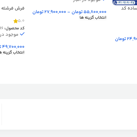
1200 شانه ساده کد
55,800,000
تومان
–
27,900,000
تومان
شانه کد 30096
انتخاب گزینه ها
5.0
کد محصول:
96
موجود در ا
24,9
تومان
49,700,000
ت
انتخاب گزینه ه