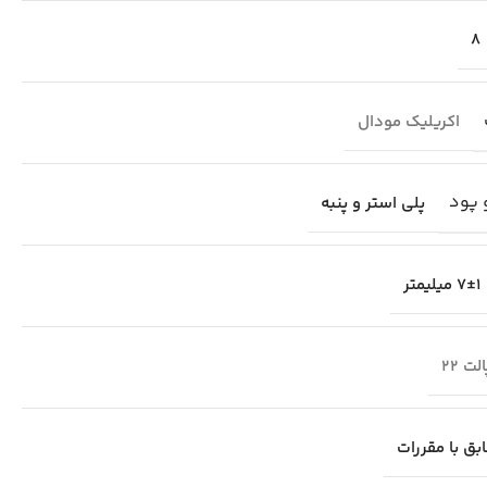
8
اکریلیک مودال
 پود
پلی استر و پنبه
7±1 میلیمتر
لت 22
بق با مقررات