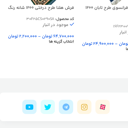
فرش هلنا طرح درختی 1200 شانه رنگ
فرش فرشته فرانسوی طرح تابان 1200
سبز 77 رج دستبافت کد 25CS0290
کد محصول:
30F25CS0290SA
موجود در انبار
16F2300
نبار
64,700,000
تومان
–
2,200,000
تومان
انتخاب گزینه ها
ومان
–
24,900,000
تومان
ا