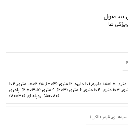
ی محصول
یژگی ها
,
1.5×1.5 دایره
,
1×1 دایره
,
12 متری (4×3)
,
2.25×1.5 متری
,
2×1
ری
,
3×1 متری
,
4×1 متری
,
6 متری (3×2)
,
9 متری (3.5×2.5)
,
پادری
(80×50)
,
روپله ای (30×80)
سرمه ای
,
قرمز (لاکی)