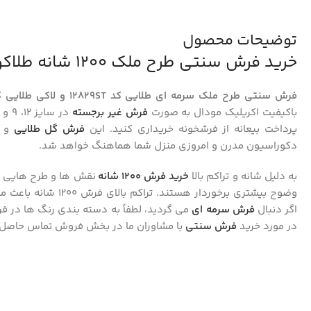
توضیحات محصول
خرید فرش سنتی طرح ملک 1200 شانه طلاکوب کد 12829
فرش سنتی طرح ملک سرمه ای طلایی کد 12829ST و لاکی طلایی کد 12829LT طلاکوب 1200 شانه تراکم 3600
باکیفیت اکریلیک مودال به صورت
فرش غیر برجسته
پرداخت بیعانه از فرشخونه خریداری کنید. این
فرش گل طلایی
و 
دکوراسیون مدرن و امروزی منزل شما هماهنگ خواهد شد.
به دلیل شانه و تراکم بالا
خرید فرش ۱۲۰۰ شانه
نقش‌ ها و طرح‌ هایی ک
وضوح بیشتری برخوردار هس
اگر دنبال
فرش سرمه ای
می گردید، لطفاً به دسته بندی رنگ ها در فر
در مورد خرید
فرش سنتی
با مشاوران ما در بخش فروش تماس حاصل ف