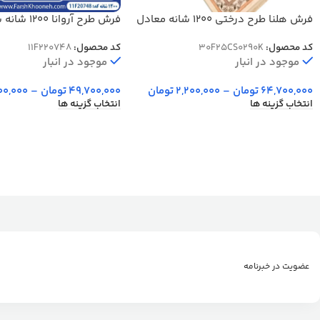
فرش هلنا طرح درختی 1200 شانه معادل
فرش طرح آروانا 
77 رج دستبافت کد 25CS0290
748
کد محصول:
30F25CS0290K
کد محصول:
11F220748
موجود در انبار
موجود در انبار
64,700,000
تومان
–
2,200,000
تومان
49,700,000
تومان
–
00,000
انتخاب گزینه ها
انتخاب گزینه ها
عضویت در خبرنامه